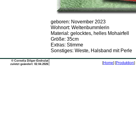
geboren: November 2023
Wohnort: Weltenbummlerin
Material: gelocktes, helles Mohairfell
Größe: 35cm
Extras: Stimme
Sonstiges: Weste, Halsband mit Perle
©
Cornelia Dilger-Endrulat
[
Home
] [
Produktion
] 
zuletzt geändert: 02.04.2026