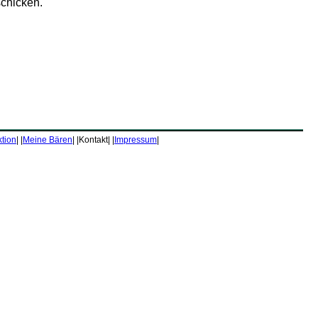
schicken.
tion
| |
Meine Bären
| |Kontakt| |
Impressum
|