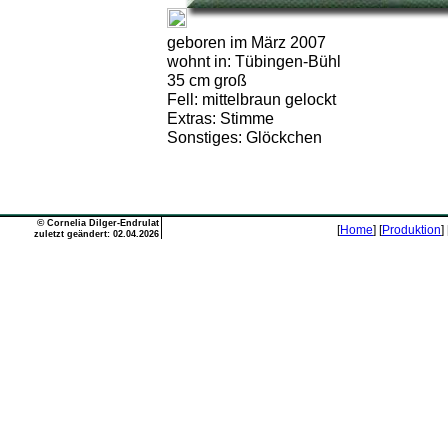
geboren im März 2007
wohnt in: Tübingen-Bühl
35 cm groß
Fell: mittelbraun gelockt
Extras: Stimme
Sonstiges: Glöckchen
©
Cornelia Dilger-Endrulat
[
Home
] [
Produktion
] 
zuletzt geändert: 02.04.2026