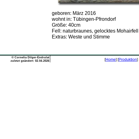
geboren: März 2016
wohnt in: Tübingen-Pfrondorf
Größe: 40cm
Fell: naturbraunes, gelocktes Mohairfell
Extras: Weste und Stimme
©
Cornelia Dilger-Endrulat
[
Home
] [
Produktion
] 
zuletzt geändert: 02.04.2026