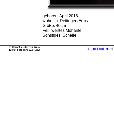
geboren: April 2016
wohnt in: Dettingen/Erms
Größe: 40cm
Fell: weißes Mohairfell
Sonstiges: Schelle
©
Cornelia Dilger-Endrulat
[
Home
] [
Produktion
] 
zuletzt geändert: 02.04.2026